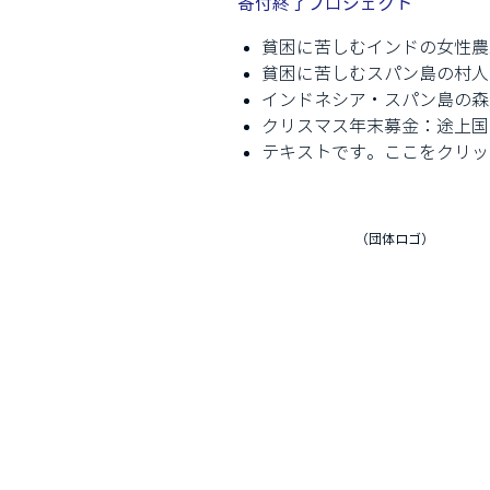
寄付終了プロジェクト
貧困に苦しむインドの女性農
貧困に苦しむスパン島の村人
インドネシア・スパン島の森
クリスマス年末募金：途上国
テキストです。ここをクリッ
（団体ロゴ）