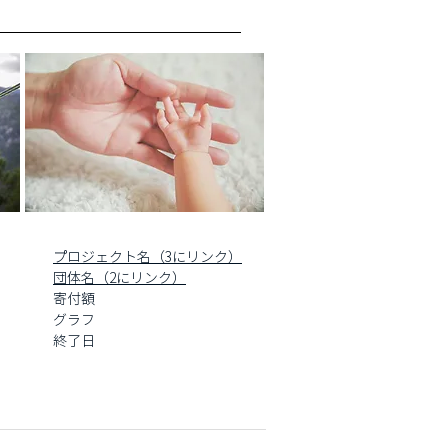
プロジェクト名（3にリンク）
団体名（2にリンク）
寄付額
グラフ
終了日