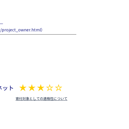
ペー
/project_owner.html）
ネット
平均評価 3 /5
​寄付対象としての適格性について