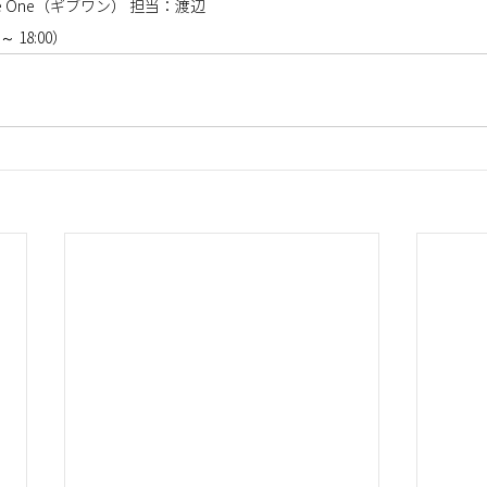
 One（ギブワン） 担当：渡辺 
 ～ 18:00） 