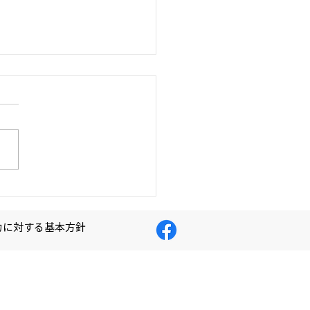
知らせ】緊急のサイトメ
ナンスについて
Give One（ギブワン）プ
ェクトに温かいご寄付を賜
心より御礼申し上げます。
、当サイトにて緊急のサイト
テナンスを実施いたします。
テナンス期間中は、継続的に
ビスが停止するので、ご利用
力に対する基本方針
だけない可能性があります。
テナンス期間】 2025年10
日（月）18時 ～ 19時まで
イトメンテナンスの時間は前