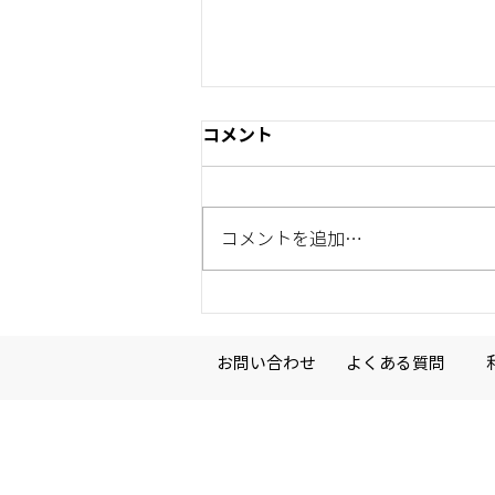
【お知らせ】5/12 15時より
コメント
サイトメンテナンスを実施し
ます
いつもGive One（ギブワン）プ
ロジェクトに温かいご寄付を賜
コメントを追加…
り、心より御礼申し上げます。
当サイトにて緊急のサイトメンテ
ナンスを実施いたします。メンテ
ナンス期間中は、継続的にサービ
スが停止するので、ご利用いただ
お問い合わせ
よくある質問
けない可能性があります。 【メ
ンテナンス期間】 2026年5月12
日（火）15時 ～ 17時まで ※サイ
トメンテナンスの時間は前後する