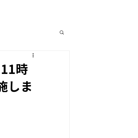
11時
施しま