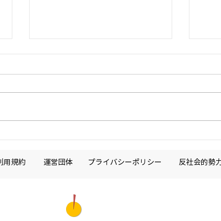
【お知らせ】緊急のサイトメ
【お
ンテナンスについて
ンテ
いつもGive One（ギブワン）プ
いつも
ロジェクトに温かいご寄付を賜
ロジ
り、心より御礼申し上げます。
り、
当サイトにて緊急のサイトメンテ
本日
ナンスを実施いたします。 メン
メン
テナンス期間中は、継続的にサー
メン
ビスが停止するので、ご利用いた
サー
利用規約
運営団体
プライバシーポリシー
反社会的勢
だけない可能性があります。
いた
【メンテナンス期間】 2026年4
【メン
月16日（木）10時 ～ 14時まで
月20
※サイトメンテナンスの時間は前
※サ